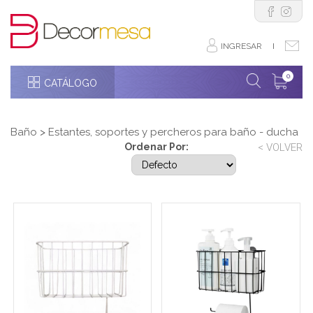
INGRESAR
I
0
CATÁLOGO
Baño
>
Estantes, soportes y percheros para baño - ducha
Ordenar Por:
< VOLVER
Organizador de baño
Organizador de baño
blanco autoadhesivo
negro autoadhesivo