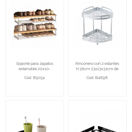
Soporte para zapatos
Rinconero con 2 estantes
extensible 20x10-
H:36cm 23x23x31cm de
40x65cm
aluminio
Sop zapatos extensible
Rinconero 23x23x31
Soporte para zapatos
Rinconero con 2 estantes
extensible 20x10-
H:36cm 23x23x31cm de
Cod. B5054
Cod. B4898
40x65cm
aluminio
Cod. B5054
Cod. B4898
Ver detalle completo >
Ver detalle completo >