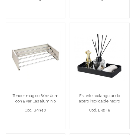
Ver detalle completo >
Ver detalle completo >
Tender mágico 80x10cm
Estante rectangular de
con 5 varillas aluminio
acero inoxidable negro
23x11,8x3cm
Tender mág 80x10
Estante acero inox
Tender mágico 80x10cm
Estante rectangular de
con 5 varillas aluminio
acero inoxidable negro
Cod. B4940
Cod. B4945
23x11,8x3cm
Cod. B4940
Cod. B4945
Ver detalle completo >
Ver detalle completo >