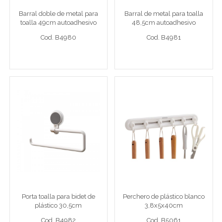
Barral doble de metal para
Barral de metal para toalla
toalla 49cm autoadhesivo
48,5cm autoadhesivo
Cod. B4980
Cod. B4981
Cod. B4980
Cod. B4981
Ver detalle completo >
Ver detalle completo >
Porta toalla para bidet de
Perchero de plástico
plástico 30,5cm
blanco 3,8x5x40cm
Porta toalla chico plástico
Perch plast bla 4x5x40
Porta toalla para bidet de
Perchero de plástico blanco
plástico 30,5cm
3,8x5x40cm
Cod. B4982
Cod. B5061
Cod. B4982
Cod. B5061