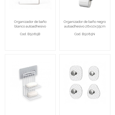
26x10x35cm metal
26x10x35cm metal
Org baño bl 26x10x35
Org baño ng 26x10x35
Organizador de baño
Organizador de baño negro
blanco autoadhesivo
autoadhesivo 26x10x35cm
Cod. B5085B
Cod. B5085N
26x10x35cm metal
metal
Cod. B5085B
Cod. B5085N
Ver detalle completo >
Ver detalle completo >
Jabonera doble blanca
Set x 3 Percheros de
autoadhesiva 10x8x17cm
policarbonato
metal
transparente 6 cm formas
surtidas
Jabonera dob bl10x8x17
Set x 3 perch transp 20cm surt