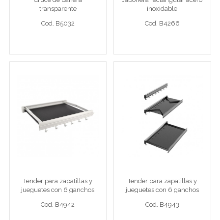
transparente
inoxidable
Cod. B5032
Cod. B4266
56x17,5x4,5cm acrílico
Cod. B5032
Cod. B4266
Ver detalle completo >
Ver detalle completo >
Tender para zapatillas y
Tender para zapatillas y
jueguetes con 6 ganchos
jueguetes con 6 ganchos
para colgar blanco 45cm
para colgar negro 60cm
Tender zapatillas
Tender zapatillas
Tender para zapatillas y
Tender para zapatillas y
jueguetes con 6 ganchos
jueguetes con 6 ganchos
Cod. B4942
Cod. B4943
para colgar blanco 45cm
para colgar negro 60cm
Cod. B4942
Cod. B4943