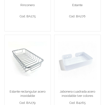
Rinconero
Estante
Cod. BA275
Cod. BA276
Cod. BA275
Cod. BA276
Ver detalle completo >
Ver detalle completo >
Estante rectangular acero
Jabonera cuadrada acero
inoxidable
inoxidable (ver colores
disponibles)
23,5x5,5cm
Jab 13,5x9,6x6cm
Estante rectangular acero
Jabonera cuadrada acero
inoxidable
inoxidable (ver colores
Cod. BA279
Cod. B4265
disponibles)
Cod. BA279
Cod. B4265