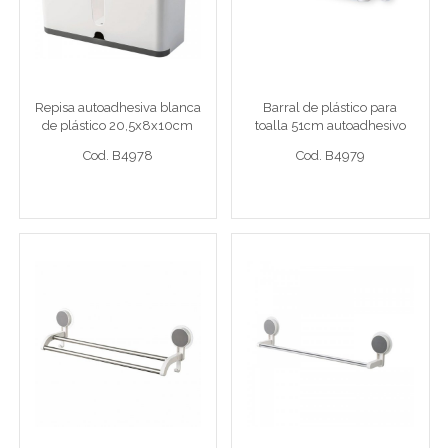
blanca de plástico
toalla 51cm autoadhesivo
20,5x8x10cm
Repisa autoadh. plástico
Barral plástico autoadh.
Repisa autoadhesiva blanca
Barral de plástico para
de plástico 20,5x8x10cm
toalla 51cm autoadhesivo
Cod. B4978
Cod. B4979
Cod. B4978
Cod. B4979
Ver detalle completo >
Ver detalle completo >
Barral doble de metal
Barral de metal para
para toalla 49cm
toalla 48,5cm
autoadhesivo
autoadhesivo
Barral doble metal autoadh.
Barral metal autoadh.