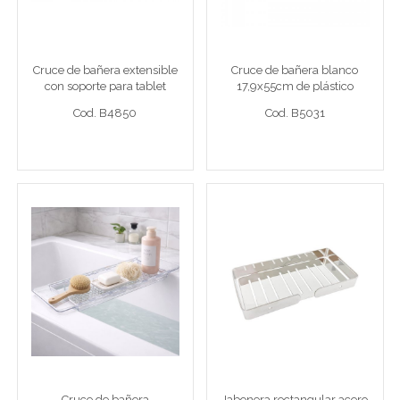
para tablet 21x70cm -
bambú -
Cruce bañera extens bamb
Cruce 17,9x55
Cruce de bañera extensible
Cruce de bañera blanco
con soporte para tablet
17,9x55cm de plástico
Cod. B4850
Cod. B5031
21x70cm - bambú -
Cod. B4850
Cod. B5031
Ver detalle completo >
Ver detalle completo >
Cruce de bañera
Jabonera rectangular
transparente
acero inoxidable
56x17,5x4,5cm acrílico
Cruce 56x17,5x4,5
Jabonera rectng
Cruce de bañera
Jabonera rectangular acero