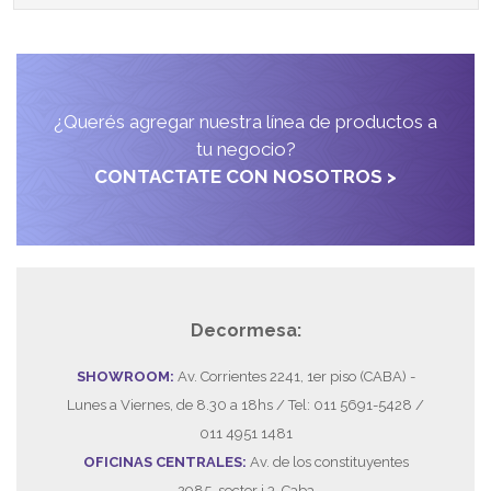
¿Querés agregar nuestra línea de productos a
tu negocio?
CONTACTATE CON NOSOTROS >
Decormesa:
SHOWROOM:
Av. Corrientes 2241, 1er piso (CABA) -
Lunes a Viernes, de 8.30 a 18hs / Tel: 011 5691-5428 /
011 4951 1481
OFICINAS CENTRALES:
Av. de los constituyentes
2985, sector i 3, Caba