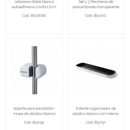
Jabonera doble blanca
Set x 3 Percheros de
autoadhesiva 10x8x17cm
policarbonato transparente
Cod. B5086B
Cod. B5060
metal
6 cm formas surtidas
Cod. B5086B
Cod. B5060
Ver detalle completo >
Ver detalle completo >
Soporte para escobillón-
Estante organizador de
mopa de plástico blanco
plástico blanco con
9,8x4,8x5,7cm
interior gris 42x12x55cm
Sop esc/mop bla 10x5x6
Est org bla 42x12x55
Soporte para escobillón-
Estante organizador de
mopa de plástico blanco
plástico blanco con interior
Cod. B5059
Cod. B5057
9,8x4,8x5,7cm
gris 42x12x55cm
Cod. B5059
Cod. B5057