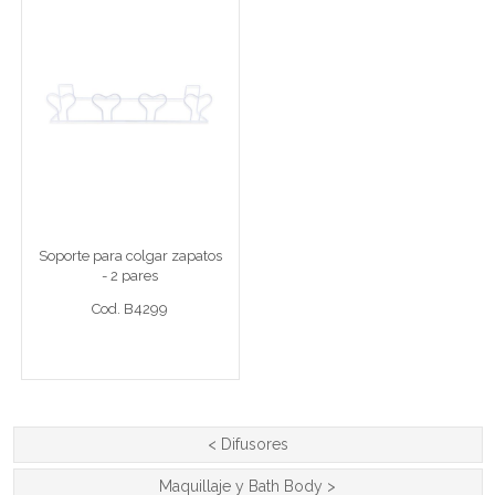
Soporte para colgar
zapatos - 2 pares
Soporte bnco - 2 pares
Soporte para colgar zapatos
- 2 pares
Cod. B4299
Cod. B4299
Ver detalle completo >
<
Difusores
Maquillaje y Bath Body
>