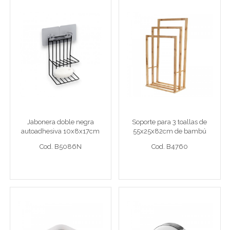
Jabonera doble negra
Soporte para 3 toallas de
autoadhesiva 10x8x17cm
55x25x82cm de bambú
metal
Jabonera dob ng10x8x17
Soporte toallas 55x25x82
Jabonera doble negra
Soporte para 3 toallas de
autoadhesiva 10x8x17cm
55x25x82cm de bambú
Cod. B5086N
Cod. B4760
metal
Cod. B5086N
Cod. B4760
Ver detalle completo >
Ver detalle completo >