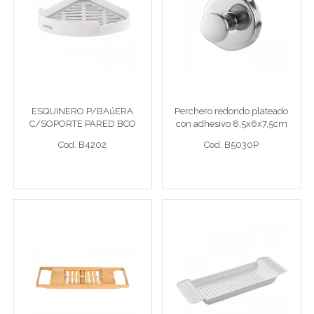
ESQUINERO P/BAúERA
Perchero redondo
C/SOPORTE PARED BCO
plateado con adhesivo
8,5x6x7,5cm de metal
Esquinero 20x20cm
Perchero 8,5x6x7,5
ESQUINERO P/BAúERA
Perchero redondo plateado
C/SOPORTE PARED BCO
con adhesivo 8,5x6x7,5cm
Cod. B4202
Cod. B5030P
de metal
Cod. B4202
Cod. B5030P
Ver detalle completo >
Ver detalle completo >
Cruce de bañera
Cruce de bañera blanco
extensible con soporte
17,9x55cm de plástico