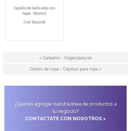
Cepillo de baño alta con
tapa - Blanco
Cod. B4121B
Cod. B4121B
Ver detalle completo >
<
Canastos - Organizadores
Cestos de ropa - Cepillos para ropa
>
¿Querés agregar nuestra línea de productos a
tu negocio?
CONTACTATE CON NOSOTROS >