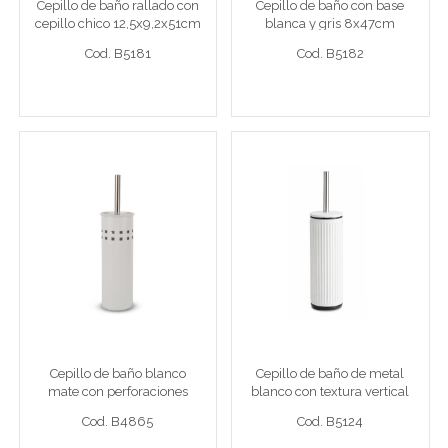
Cepillo de baño rallado con
Cepillo de baño con base
cepillo chico 12,5x9,2x51cm
blanca y gris 8x47cm
Cod. B5181
Cod. B5182
plástico blanco
plástcio blanco
Cod. B5181
Cod. B5182
Ver detalle completo >
Ver detalle completo >
Cepillo de baño blanco
Cepillo de baño de metal
mate con perforaciones
blanco con textura
cuadradas 9,3x37,8cm
vertical y mango de acero
metal
9×9×38cm
Cepillo baño bco mate
Cepillo baño 9x9x38cm
Cepillo de baño blanco
Cepillo de baño de metal
mate con perforaciones
blanco con textura vertical
Cod. B4865
Cod. B5124
cuadradas 9,3x37,8cm
y mango de acero
Cod. B4865
Cod. B5124
metal
9×9×38cm