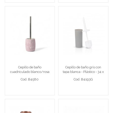
Cepillo de baño
Cepillo de baño gris con
cuadriculado blanco/rosa
tapa blanca - Plástico - 34
de resina
x 8,5 x 9 CM
Cepill cuadr bco/ros
Cepillo c/t gris
Cepillo de baño
Cepillo de baño gris con
cuadriculado blanco/rosa
tapa blanca - Plástico - 34 x
Cod. B4580
Cod. B4193G
de resina
8,5 x 9 CM
Cod. B4580
Cod. B4193G
Ver detalle completo >
Ver detalle completo >