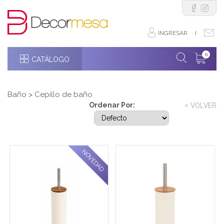
INGRESAR
I
0
CATÁLOGO
Baño
>
Cepillo de baño
Ordenar Por:
< VOLVER
NOVEDAD
Cepillo de baño metálico
Cepillo de baño metálico
con acabado blanco y
con acabado natural y