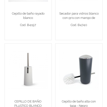
23x15x24,5cm de silicona
Cepillo ray bla
Secador vidr 23x15x24,5
Cepillo de baño rayado
Secador para vidrios blanco
blanco
con gris con mango de
Cod. B4197
Cod. B4740
acero 23x15x24,5cm de
Cod. B4197
Cod. B4740
silicona
Ver detalle completo >
Ver detalle completo >
CEPILLO DE BAÑO
Cepillo de baño alta con
PLúSTICO BLANCO
tapa - Negro
C/MANGO CROMADO
10,4x38cm
Cep bañ 10,4x38cm
Cepillo c/tapa neg
CEPILLO DE BAÑO
Cepillo de baño alta con
PLúSTICO BLANCO
tapa - Negro
Cod. B4607B
Cod. B4121N