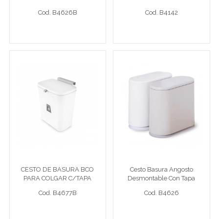
Cod. B4626B
Cod. B4142
Ver detalle completo >
Ver detalle completo >
CESTO DE BASURA BCO
Cesto Basura Angosto
PARA COLGAR C/TAPA
Desmontable Con Tapa
30x17x30cm
27x30Cm Natural
Cesto bla 30x17x30cm
Cesto natural
CESTO DE BASURA BCO
Cesto Basura Angosto
PARA COLGAR C/TAPA
Desmontable Con Tapa
Cod. B4677B
Cod. B4626
30x17x30cm
27x30Cm Natural
Cod. B4677B
Cod. B4626
Ver detalle completo >
Ver detalle completo >