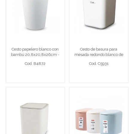
Cesto papelero blanco
Cesto de basura para
con bambú
mesada redondo blanco
20,8x20,8x26cm -
de 14x14x17cm
Plástico -
Cesto papel plástico
Cesto basura 14x14x17
Cesto papelero blanco con
Cesto de basura para
bambú 20,8x20,8x26cm -
mesada redondo blanco de
Cod. B4872
Cod. C5931
Plástico -
14x14x17cm
Cod. B4872
Cod. C5931
Ver detalle completo >
Ver detalle completo >
Cesto de basura de
Cesto para mesada
mesada cuadrado blanco
cuadrado con frente