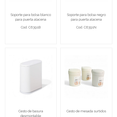
Sop puerta bl26x15x7,5
Sop puerta ng26x15x7,5
Soporte para bolsa blanco
Soporte para bolsa negro
para puerta alacena
para puerta alacena
Cod. C6391B
Cod. C6391N
26x15x7,5cm metal
26x15x7,5cm metal
Cod. C6391B
Cod. C6391N
Ver detalle completo >
Ver detalle completo >
Cesto de basura
Cesto de mesada surtidos
desmontable
Cesto 14x10cm surt
Cesto de basura desmontable con tapa - 27x30cm
Cesto de basura
Cesto de mesada surtidos
desmontable
Cod. B4626B
Cod. B4142