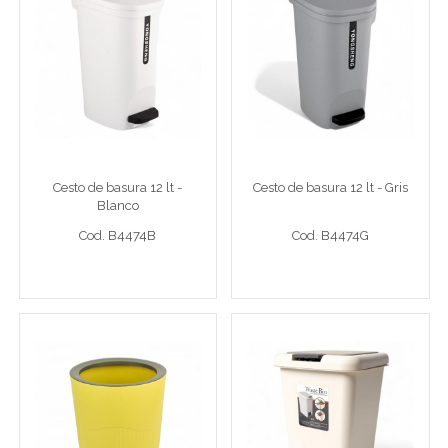
Cesto de basura 12 lt -
Cesto de basura 12 lt - Gris
Blanco
Cesto bco 12lt
Cesto gr 12lt
Cesto de basura 12 lt -
Cesto de basura 12 lt - Gris
Blanco
Cod. B4474B
Cod. B4474G
Cod. B4474B
Cod. B4474G
Ver detalle completo >
Ver detalle completo >
Papelero con aro plástico
Balde de basura 10lt