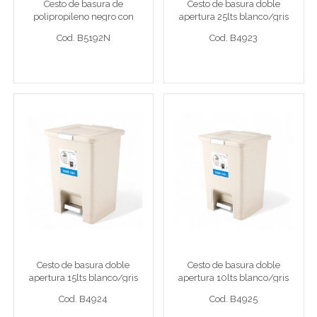
Cesto de basura de
Cesto de basura doble
polipropileno negro con
apertura 25lts blanco/gris
Cod. B5192N
Cod. B4923
frente de metal doble
27x31x40cm
Cod. B5192N
Cod. B4923
apertura 25lt 32x19x63cm
Ver detalle completo >
Ver detalle completo >
Cesto de basura doble
Cesto de basura doble
apertura 15lts blanco/gris
apertura 10lts blanco/gris
27x24x36cm
23x20,5x31cm
Cesto 27x24x36
Cesto 23x20x31
Cesto de basura doble
Cesto de basura doble
apertura 15lts blanco/gris
apertura 10lts blanco/gris
Cod. B4924
Cod. B4925
27x24x36cm
23x20,5x31cm
Cod. B4924
Cod. B4925