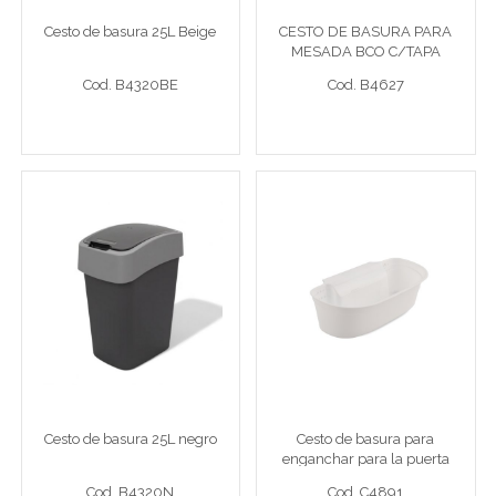
Cesto de basura 25L Beige
CESTO DE BASURA PARA
MESADA BCO C/TAPA
Cod. B4320BE
Cod. B4627
CIRCULAR
Cod. B4320BE
Cod. B4627
Ver detalle completo >
Ver detalle completo >
Cesto de basura 25L negro
Cesto de basura para
enganchar para la puerta
blanco
Cesto basura 25L neg
Band 30x17x9cm
Cesto de basura 25L negro
Cesto de basura para
enganchar para la puerta
Cod. B4320N
Cod. C4891
blanco
Cod. B4320N
Cod. C4891