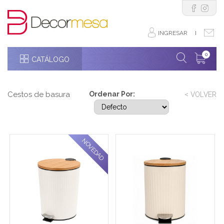
INGRESAR
I
0
CATÁLOGO
Cestos de basura
Ordenar Por:
< VOLVER
NOVEDAD
Cesto metálico con
Cesto metálico con
acabado blanco y textura
acabado natural y textura
vertical. Tapa slim de
vertical. Tapa slim de