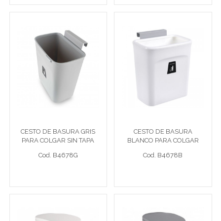
CESTO DE BASURA GRIS
CESTO DE BASURA
PARA COLGAR SIN TAPA
BLANCO PARA COLGAR
26x16x28,5cm
SIN TAPA 26x16x28,5cm
Cesto gr 26x16x28,5cm
Cesto bco 26x16x28,5cm
CESTO DE BASURA GRIS
CESTO DE BASURA
PARA COLGAR SIN TAPA
BLANCO PARA COLGAR
Cod. B4678G
Cod. B4678B
26x16x28,5cm
SIN TAPA 26x16x28,5cm
Cod. B4678G
Cod. B4678B
Ver detalle completo >
Ver detalle completo >