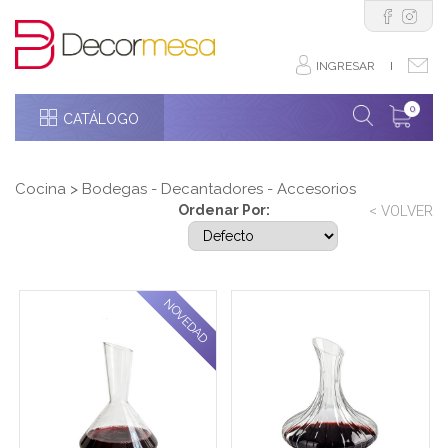
INGRESAR
I
0
CATÁLOGO
Cocina
>
Bodegas - Decantadores - Accesorios
Ordenar Por:
< VOLVER
NOVEDAD
Decantador de vidrio con
Decantador curvo de
base y boca en diagonal
vidrio rayado 2000ml