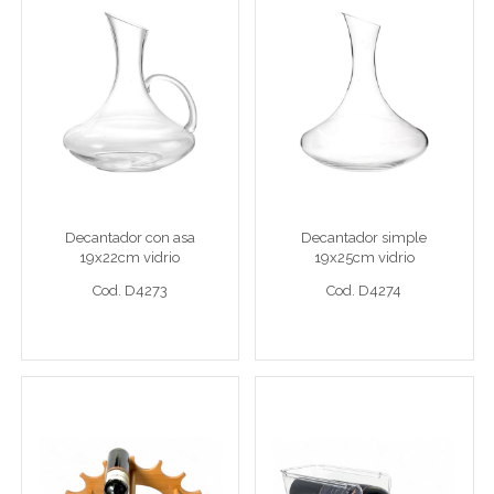
Decantador con asa
Decantador simple
19x22cm vidrio
19x25cm vidrio
Decantad 19x22
Decantad 19x25
Decantador con asa
Decantador simple
19x22cm vidrio
19x25cm vidrio
Cod. D4273
Cod. D4274
Cod. D4273
Cod. D4274
Ver detalle completo >
Ver detalle completo >