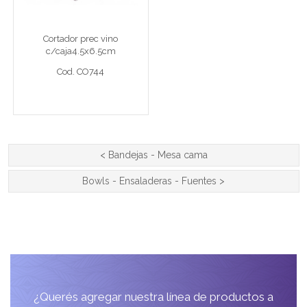
Cortador prec vino c/caja4.5x6.5cm
Cortador prec vino
c/caja4.5x6.5cm
Cod. CO744
Cod. CO744
Ver detalle completo >
<
Bandejas - Mesa cama
Bowls - Ensaladeras - Fuentes
>
¿Querés agregar nuestra línea de productos a