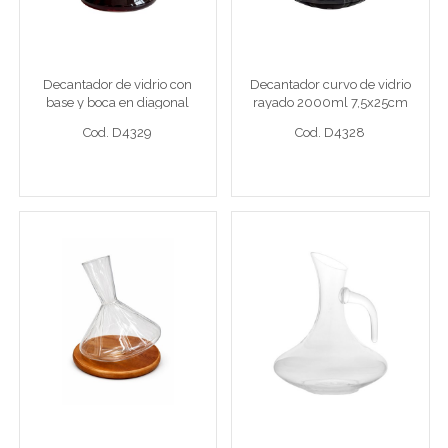
1800ml 7x27x19cm
7,5x25cm
Decantador 1800ml
Decantador 2000ml
Decantador de vidrio con
Decantador curvo de vidrio
base y boca en diagonal
rayado 2000ml 7,5x25cm
Cod. D4329
Cod. D4328
1800ml 7x27x19cm
Cod. D4329
Cod. D4328
Ver detalle completo >
Ver detalle completo >
Decantador de vidrio con
Decantador de vino cristal
rayas y base irregular
con asa 1600ml
2000ml 7x23,5cm con
20x22,5cm de vidrio
base de madera
Decantador 2000ml
Decantador vino vid 1600ml