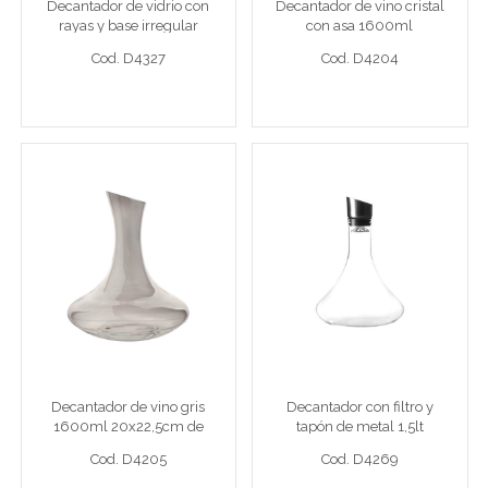
Decantador de vidrio con
Decantador de vino cristal
rayas y base irregular
con asa 1600ml
Cod. D4327
Cod. D4204
2000ml 7x23,5cm con
20x22,5cm de vidrio
Cod. D4327
Cod. D4204
base de madera
Ver detalle completo >
Ver detalle completo >
Decantador de vino gris
Decantador con filtro y
1600ml 20x22,5cm de
tapón de metal 1,5lt
vidrio
18x25cm vidrio
Decantador vino vid 1600ml
Decantad 1,5lt
Decantador de vino gris
Decantador con filtro y
1600ml 20x22,5cm de
tapón de metal 1,5lt
Cod. D4205
Cod. D4269
vidrio
18x25cm vidrio
Cod. D4205
Cod. D4269