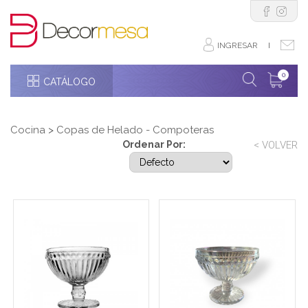
INGRESAR
I
0
CATÁLOGO
Cocina
>
Copas de Helado - Compoteras
Ordenar Por:
< VOLVER
Set x6 copas de helado
Set x copas de helado
rayado con puntos 340ml
rayado con puntos 340ml