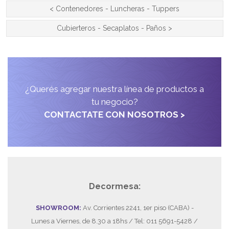
<
Contenedores - Luncheras - Tuppers
Cubierteros - Secaplatos - Paños
>
¿Querés agregar nuestra línea de productos a
tu negocio?
CONTACTATE CON NOSOTROS >
Decormesa:
SHOWROOM:
Av. Corrientes 2241, 1er piso (CABA) -
Lunes a Viernes, de 8.30 a 18hs / Tel: 011 5691-5428 /