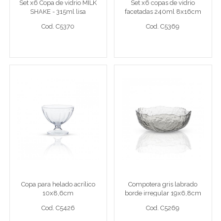
Set x6 Copa de vidrio MILK
Set x6 copas de vidrio
SHAKE - 315ml lisa
facetadas 240ml 8x16cm
Cod. C5370
Cod. C5369
7,5x18cm
Cod. C5370
Cod. C5369
Ver detalle completo >
Ver detalle completo >
Copa para helado acrílico
Compotera gris labrado
10x8,6cm
borde irregular 19x6,8cm
Copa p/helad acril 10x8,6cm
Comp gr 19x6,8cm
Copa para helado acrílico
Compotera gris labrado
10x8,6cm
borde irregular 19x6,8cm
Cod. C5426
Cod. C5269
Cod. C5426
Cod. C5269