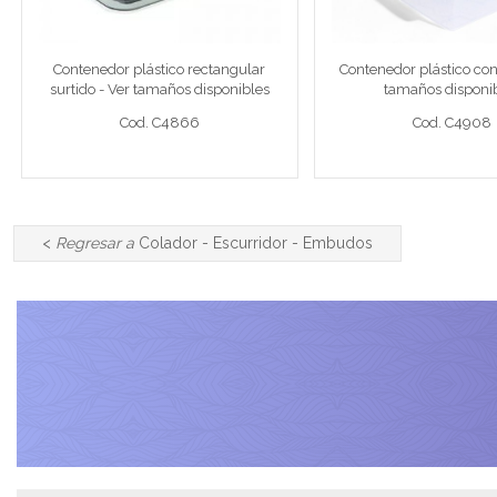
Contenedor plástico rectangular
Contenedor plástico con
Cod. C4866
Cod. C4908
surtido - Ver tamaños disponibles
tamaños disponi
Cod. C4866
Cod. C4908
Ver detalle completo >
Ver detalle compl
<
Regresar a
Colador - Escurridor - Embudos