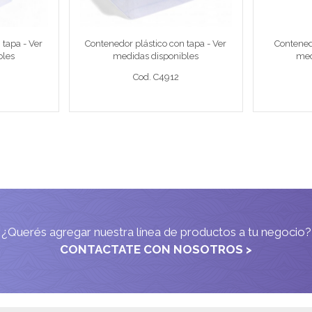
 tapa - Ver
Contenedor plástico con tapa - Ver
Contened
Cod. C4912
bles
medidas disponibles
med
Cod. C4912
eto >
Ver detalle completo >
Ver 
¿Querés agregar nuestra línea de productos a tu negocio?
CONTACTATE CON NOSOTROS >