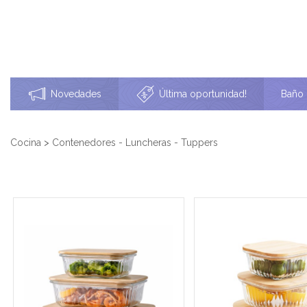
Novedades
Última oportunidad!
Baño
Cocina
>
Contenedores - Luncheras - Tuppers
Contenedor rectangular de vidrio
Contenedor cuadrado 