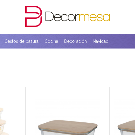
Cestos de basura
Cocina
Decoración
Navidad
de vidrio
Contenedor de vidrio rectangular
Contenedo