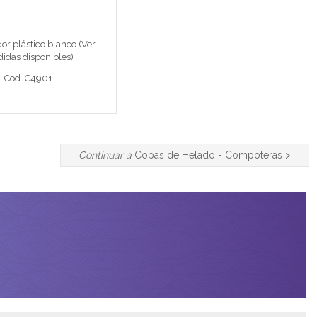
or plástico blanco (Ver
Cod. C4901
idas disponibles)
Cod. C4901
detalle completo >
Continuar a
Copas de Helado - Compoteras
>