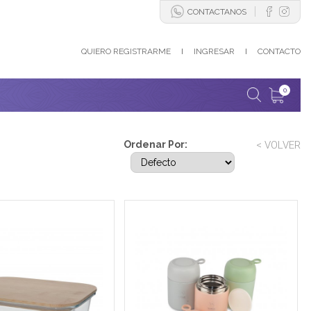
CONTACTANOS
QUIERO REGISTRARME
I
INGRESAR
I
CONTACTO
0
Ordenar Por:
< VOLVER
r de vidrio rectangular
Conservadora de alimentos con