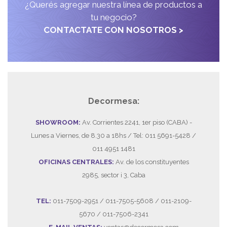
¿Querés agregar nuestra línea de productos a
tu negocio?
CONTACTATE CON NOSOTROS >
Decormesa:
SHOWROOM:
Av. Corrientes 2241, 1er piso (CABA) -
Lunes a Viernes, de 8.30 a 18hs / Tel: 011 5691-5428 /
011 4951 1481
OFICINAS CENTRALES:
Av. de los constituyentes
2985, sector i 3, Caba
TEL:
011-7509-2951 / 011-7505-5608 / 011-2109-
5670 / 011-7506-2341