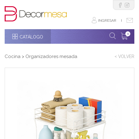
INGRESAR
I
0
CATÁLOGO
Cocina
>
Organizadores mesada
< VOLVER